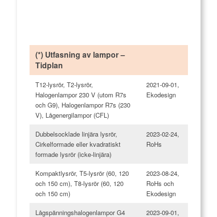
(*) Utfasning av lampor –
Tidplan
T12-lysrör, T2-lysrör,
2021-09-01,
Halogenlampor 230 V (utom R7s
Ekodesign
och G9), Halogenlampor R7s (230
V), Lågenergilampor (CFL)
Dubbelsocklade linjära lysrör,
2023-02-24,
Cirkelformade eller kvadratiskt
RoHs
formade lysrör (icke-linjära)
Kompaktlysrör, T5-lysrör (60, 120
2023-08-24,
och 150 cm), T8-lysrör (60, 120
RoHs och
och 150 cm)
Ekodesign
Lågspänningshalogenlampor G4
2023-09-01,