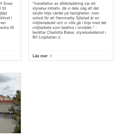
rf Svea
"Installation av elbilsladdning var ett
d 33
styrelse initiativ, då vi dels såg att det
älpt
skulle höja värdet på fastigheten, men
klivet i
också för att Hammarby Sjöstad är en
onen
miljöstadsdel och vi ville gå i linje med det
ecka till
miljöarbete som bedrivs i området." -
berättar Charlotta Baker, styrelseledamot i
Brf Linjefarten 2.
Läs mer