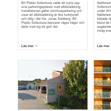
Brf Platån Sollentuna valde att rusta upp
Nattbrise
sina parkeringsplatser med elbilsladdning.
Sollentun
Installationen gäller utomhusparkering och
under 201
visar att elbilsladdning är lika funktionell
Nattbrise
och tålig i det fria. Jonas Sahlberg, Brf
började d
Platån Sollentuna besvarar några frågor och
bland de 
delar med sig ett gott råd.
angående 
insåg snab
Läs mer
Läs mer