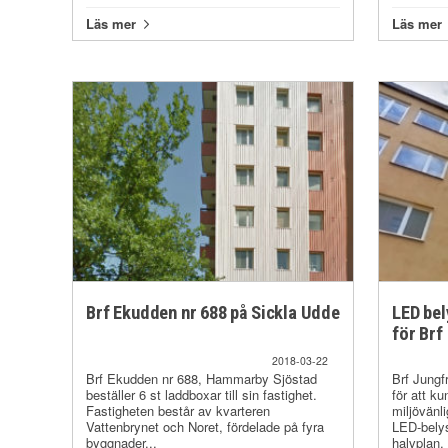
Läs mer
Läs mer
Brf Ekudden nr 688 på Sickla Udde
LED bel
för Brf
2018-03-22
Brf Ekudden nr 688, Hammarby Sjöstad
Brf Jungf
beställer 6 st laddboxar till sin fastighet.
för att k
Fastigheten består av kvarteren
miljövänli
Vattenbrynet och Noret, fördelade på fyra
LED-belys
byggnader...
halvplan.