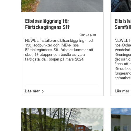
Elbilsanläggning för
Elbilsl
Fårtickegångens Sff
Samfäll
2023-11-10
NEWEL installerar elbilsanläggning med
NEWEL har
130 laddpunkter och IMD-el hos
hos Oxhag
Fårtickegårdens Sff. Arbetet kommer att
Vendelsö.
ske i 13 etapper och beräknas vara
föreninge
färdigställda i början på mars 2024.
det så tid
finns att
för de boe
fungerand
samarbets
Läs mer
Läs mer