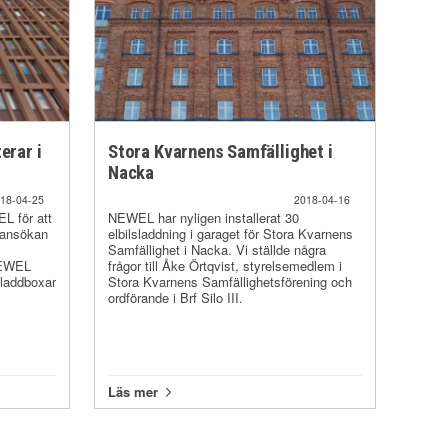
erar i
Stora Kvarnens Samfällighet i
Nacka
18-04-25
2018-04-16
L för att
NEWEL har nyligen installerat 30
t ansökan
elbilsladdning i garaget för Stora Kvarnens
Samfällighet i Nacka. Vi ställde några
NEWEL
frågor till Åke Örtqvist, styrelsemedlem i
 laddboxar
Stora Kvarnens Samfällighetsförening och
ordförande i Brf Silo III.
Läs mer