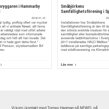
tbryggaren i Hammarby
Småbjörkens
d
Samfällighetsförening i S
2018-01-10
20
t tydlig, proffsig offert var mycket
Installationen hos Småbjörkens
 att vi anlitade Newel, allt fanns
Samfällighetsförening är den till 
är väldigt nöjd med utfört arbete
den största enskilda insatsen för 
 arbetsledare som informerade
samfällighet eller bostadsrättsföre
 dag och höll allt han lovade. Det
avseende laddinfrastruktur i Sveri
t ni hade gjort detta förut." -
2017 installerades HALO Wallbo
ll Persson, styrelsemedlem Brf
laddboxar på samtliga parkeringsp
ren.
med stödfinansiering via Klimatkli
Läs mer
Jag kan varmt rekommendera NEWEL och kommer