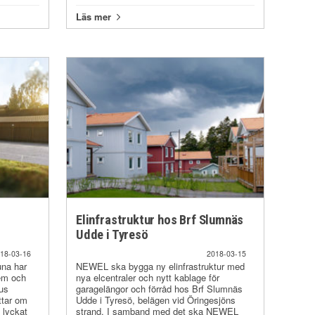
Läs mer
Elinfrastruktur hos Brf Slumnäs
Udde i Tyresö
18-03-16
2018-03-15
una har
NEWEL ska bygga ny elinfrastruktur med
tem och
nya elcentraler och nytt kablage för
nus
garagelängor och förråd hos Brf Slumnäs
ttar om
Udde i Tyresö, belägen vid Öringesjöns
t lyckat
strand. I samband med det ska NEWEL