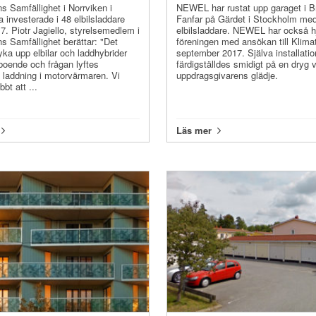
ns Samfällighet i Norrviken i
NEWEL har rustat upp garaget i B
a investerade i 48 elbilsladdare
Fanfar på Gärdet i Stockholm me
7. Piotr Jagiello, styrelsemedlem i
elbilsladdare. NEWEL har också hj
ns Samfällighet berättar: "Det
föreningen med ansökan till Klimat
yka upp elbilar och laddhybrider
september 2017. Själva installati
boende och frågan lyftes
färdigställdes smidigt på en dryg v
laddning i motorvärmaren. Vi
uppdragsgivarens glädje.
bt att ...
Läs mer