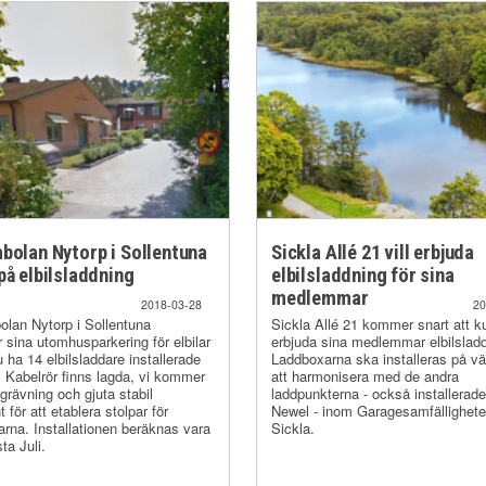
bolan Nytorp i Sollentuna
Sickla Allé 21 vill erbjuda
på elbilsladdning
elbilsladdning för sina
medlemmar
2018-03-28
20
lan Nytorp i Sollentuna
Sickla Allé 21 kommer snart att k
r sina utomhusparkering för elbilar
erbjuda sina medlemmar elbilsladd
u ha 14 elbilsladdare installerade
Laddboxarna ska installeras på vä
 Kabelrör finns lagda, vi kommer
att harmonisera med de andra
 grävning och gjuta stabil
laddpunkterna - också installerad
för att etablera stolpar för
Newel - inom Garagesamfällighet
darna. Installationen beräknas vara
Sickla.
sta Juli.