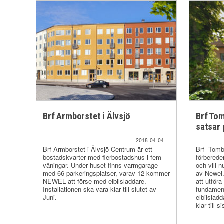
Brf Armborstet i Älvsjö
Brf Tom
satsar 
2018-04-04
Brf Armborstet i Älvsjö Centrum är ett
Brf Tombo
bostadskvarter med flerbostadshus i fem
förberede
våningar. Under huset finns varmgarage
och vill n
med 66 parkeringsplatser, varav 12 kommer
av Newel.
NEWEL att förse med elbilsladdare.
att utföra
Installationen ska vara klar till slutet av
fundament 
Juni.
elbilslad
klar till si