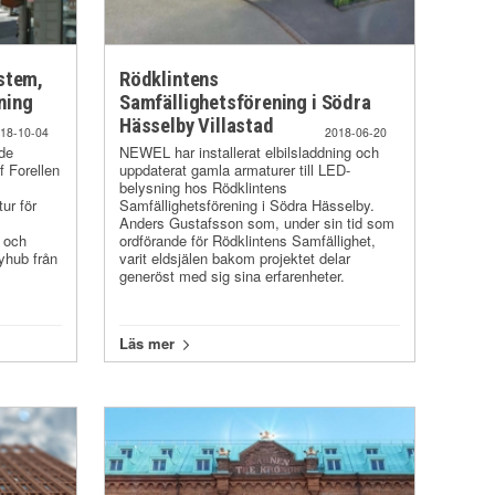
ystem,
Rödklintens
ning
Samfällighetsförening i Södra
Hässelby Villastad
18-10-04
2018-06-20
lde
NEWEL har installerat elbilsladdning och
f Forellen
uppdaterat gamla armaturer till LED-
belysning hos Rödklintens
ur för
Samfällighetsförening i Södra Hässelby.
Anders Gustafsson som, under sin tid som
 och
ordförande för Rödklintens Samfällighet,
gyhub från
varit eldsjälen bakom projektet delar
generöst med sig sina erfarenheter.
Läs mer