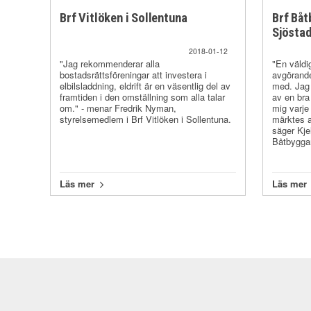
Brf Vitlöken i Sollentuna
Brf Bå
Sjösta
2018-01-12
"Jag rekommenderar alla
"En väldig
bostadsrättsföreningar att investera i
avgörande
elbilsladdning, eldrift är en väsentlig del av
med. Jag 
framtiden i den omställning som alla talar
av en bra
om." - menar Fredrik Nyman,
mig varje
styrelsemedlem i Brf Vitlöken i Sollentuna.
märktes at
säger Kje
Båtbygga
Läs mer
Läs mer