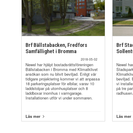
Brf Bällstabacken, Fredfors
Brf Sta
Samfällighet i Bromma
Sollen
2018-05-02
Newel har hjälpt bostadsrättsföreningen
Newel har
Bällstabacken i Bromma med Klimatklivet
Stadspark
ansökan som nu blivit beviljad. Enligt vår
Klimatkli
tidigare projektering kommer vi att anpassa
beviljad. 
18 parkeringsplatser för elbilar, varav 10
vi instal
laddstolpar på utomhusplatser och 8
på tre par
laddboxar inomhus i varmgarage.
radhusen
Installationen utför vi under sommaren.
Läs mer
Läs mer