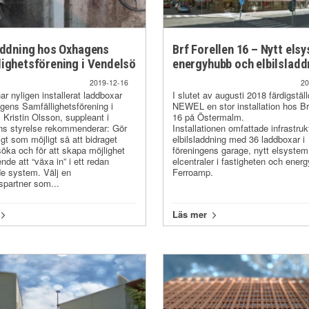
addning hos Oxhagens
Brf Forellen 16 – Nytt els
ighetsförening i Vendelsö
energyhubb och elbilsladd
2019-12-16
20
 nyligen installerat laddboxar
I slutet av augusti 2018 färdigstäl
ens Samfällighetsförening i
NEWEL en stor installation hos Br
 Kristin Olsson, suppleant i
16 på Östermalm.
ns styrelse rekommenderar: Gör
Installationen omfattade infrastrukt
igt som möjligt så att bidraget
elbilsladdning med 36 laddboxar i
 söka och för att skapa möjlighet
föreningens garage, nytt elsystem
nde att “växa in” i ett redan
elcentraler i fastigheten och ener
e system. Välj en
Ferroamp.
partner som...
Läs mer