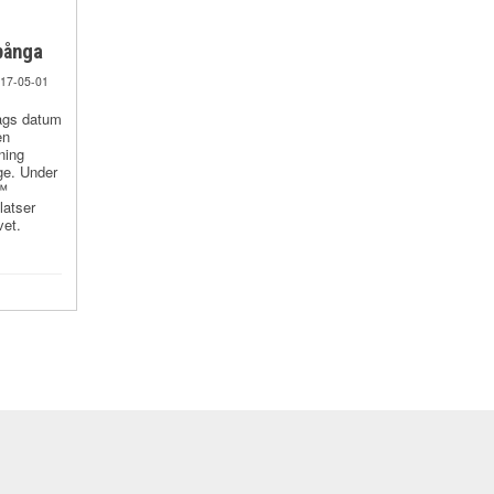
pånga
17-05-01
dags datum
en
ning
ge. Under
x™
latser
vet.