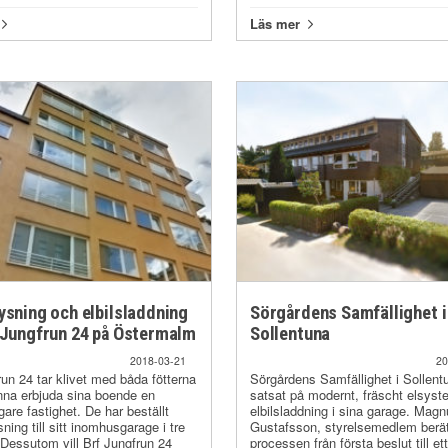
Läs mer
ysning och elbilsladdning
Sörgårdens Samfällighet i
 Jungfrun 24 på Östermalm
Sollentuna
2018-03-21
20
run 24 tar klivet med båda fötterna
Sörgårdens Samfällighet i Sollent
unna erbjuda sina boende en
satsat på modernt, fräscht elsys
gare fastighet. De har beställt
elbilsladdning i sina garage. Mag
ning till sitt inomhusgarage i tre
Gustafsson, styrelsemedlem berä
 Dessutom vill Brf Jungfrun 24
processen från första beslut till et