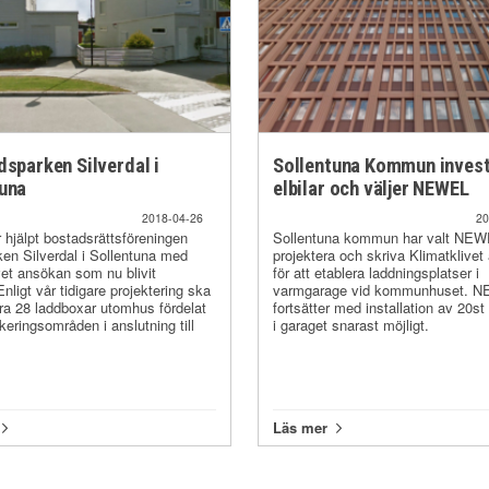
dsparken Silverdal i
Sollentuna Kommun invest
tuna
elbilar och väljer NEWEL
2018-04-26
20
 hjälpt bostadsrättsföreningen
Sollentuna kommun har valt NEWE
en Silverdal i Sollentuna med
projektera och skriva Klimatklive
vet ansökan som nu blivit
för att etablera laddningsplatser i
Enligt vår tidigare projektering ska
varmgarage vid kommunhuset. 
lera 28 laddboxar utomhus fördelat
fortsätter med installation av 20st
keringsområden i anslutning till
i garaget snarast möjligt.
.
Läs mer